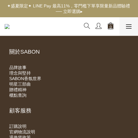
✦盛夏限定✦ LINE Pay 最高11%，零門檻下單享限量新品體驗禮 
✦新客獨享✦ 首購輸入【welcome】滿$500現折$100 ── 立即選
── 立即選購▸
購▸
✦New✦ 熱帶果嶼限量系列，沉浸夏日慢旅時光 ── 立即探索▸
✦新客獨享✦ 首購輸入【welcome】滿$500現折$100 ── 立即選
購▸
關於SABON
品牌故事
理念與堅持
SABON香氛世界
明星三部曲
贈禮精神
櫃點查詢
顧客服務
訂購說明
官網物流說明
退換貨政策