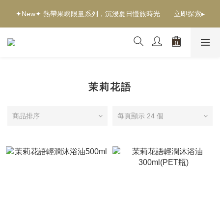
✦新客獨享✦ 首購輸入【welcome】滿$500現折$100 ── 立即選
✦New✦ 熱帶果嶼限量系列，沉浸夏日慢旅時光 ── 立即探索▸
購▸
✦新客獨享✦ 首購輸入【welcome】滿$500現折$100 ── 立即選
購▸
茉莉花語
商品排序
每頁顯示 24 個