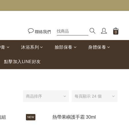
聯絡我們
砂膏
沐浴系列
臉部保養
身體保養
點擊加入LINE好友
商品排序
每頁顯示 24 個
NEW