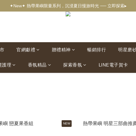
✦新客獨享✦ 首購輸入【welcome】滿$500現折$100 ── 立即選購▸
✦New✦ 熱帶果嶼限量系列，沉浸夏日慢旅時光 ── 立即探索▸
✦新客獨享✦ 首購輸入【welcome】滿$500現折$100 ── 立即選購▸
市
官網獻禮
贈禮精神
暢銷排行
明星磨
髮護理
香氛精品
探索香氛
LINE電子賀卡
NEW