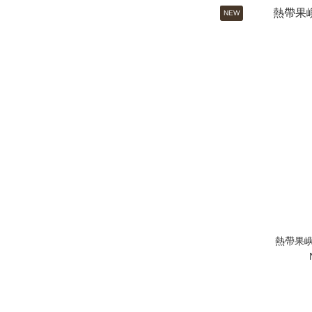
NEW
熱帶果嶼