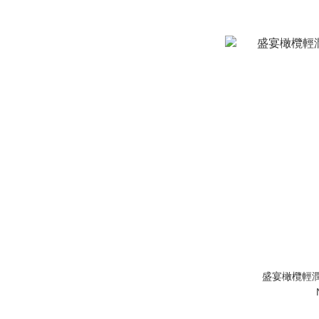
盛宴橄欖輕潤沐