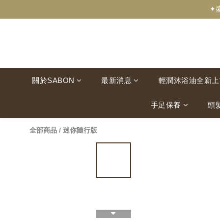
✦
關於SABON
最新消息
輕潤沐浴油全新上
手足保養
頭
全部商品
/
迷你隨行版