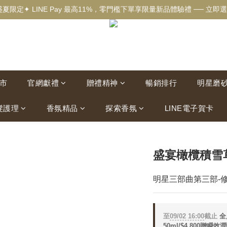
盛夏限定✦ LINE Pay 最高11%，零門檻下單享限量新品體驗禮 ── 立即選
✦新客獨享✦ 首購輸入【welcome】滿$500現折$100 ── 立即選購▸
✦New✦ 熱帶果嶼限量系列，沉浸夏日慢旅時光 ── 立即探索▸
✦新客獨享✦ 首購輸入【welcome】滿$500現折$100 ── 立即選購▸
市
官網獻禮
贈禮精神
暢銷排行
明星磨
髮護理
香氛精品
探索香氛
LINE電子賀卡
盛宴橄欖積雪草
明星三部曲第三部-
至
09/02 16:00
截止
全
50ml/$4,800贈瞬效