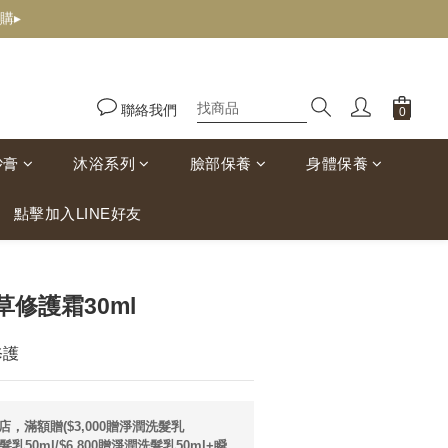
購▸
聯絡我們
砂膏
沐浴系列
臉部保養
身體保養
點擊加入LINE好友
立即購買
修護霜30ml
修護
店，滿額贈($3,000贈淨潤洗髮乳
潤髮乳50ml/$6,800贈淨潤洗髮乳50ml+瞬