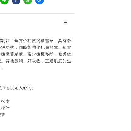
體乳霜！全方位功效的積雪草，具有舒
保濕功效，同時能強化肌膚屏障。積雪
與橄欖葉精華，富含橄欖多酚，修護敏
康。質地豐潤、好吸收，直達肌底的滋
養。
豐沛愉悅沁入心間。
、桉樹
、椰汁
檀香