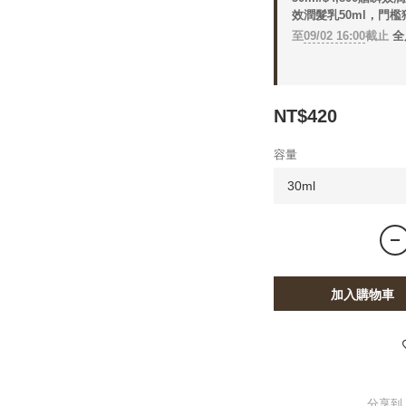
效潤髮乳50ml，門檻
至
09/02 16:00
截止
全
NT$420
容量
加入購物車
分享到