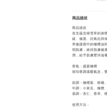
商品描述
商品描述
首支蘊含積雪草的身
緩、修護、抗氧化與
草修護霜中的橄欖油
弱肌膚，維持肌膚健
潤，給予肌膚豐沛滋
香氛：盛宴橄欖
琥珀香調溫暖氣息，
前調：橄欖葉、柑橘
中調：小黃瓜、橄欖
基調：杏仁、香草、
使用方法：