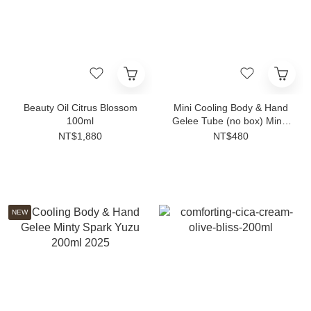
Beauty Oil Citrus Blossom
Mini Cooling Body & Hand
100ml
Gelee Tube (no box) Minty
Spark Yuzu
NT$1,880
NT$480
NEW