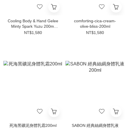
Cooling Body & Hand Gelee
comforting-cica-cream-
Minty Spark Yuzu 200ml
olive-bliss-200ml
2025
NT$1,580
NT$1,580
死海黑礦泥身體乳霜200ml
SABON 經典絲綢身體乳液