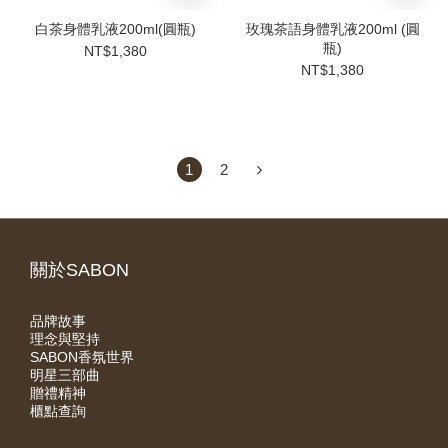
白茶身體乳液200ml(圓瓶)
玫瑰茶語身體乳液200ml (圓
瓶)
NT$1,380
NT$1,380
1
2
關於SABON
品牌故事
理念與堅持
SABON香氛世界
明星三部曲
贈禮精神
櫃點查詢