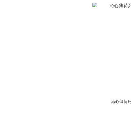
沁心薄荷死