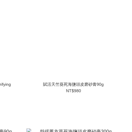
ifying
賦活天竺葵死海鹽頭皮磨砂膏90g
NT$980