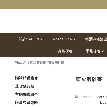
關於SABON
What's New
輕潤沐浴油
身體保養
手足保養
View All
/
明星磨砂膏
/
頭皮磨砂膏
贈禮精選禮盒
頭皮磨砂膏
迷你隨行版
官網獨家組合
限量典藏專區