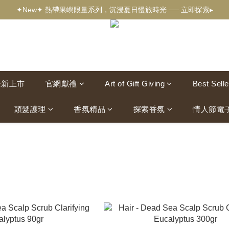
✦新客獨享✦ 首購輸入【welcome】滿$500現折$100 ── 立即選購▸
✦New✦ 熱帶果嶼限量系列，沉浸夏日慢旅時光 ── 立即探索▸
✦新客獨享✦ 首購輸入【welcome】滿$500現折$100 ── 立即選購▸
全新上市
官網獻禮
Art of Gift Giving
Best Selle
頭髮護理
香氛精品
探索香氛
情人節電