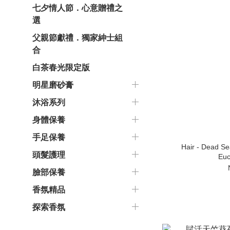
七夕情人節．心意贈禮之
選
父親節獻禮．獨家紳士組
合
白茶春光限定版
明星磨砂膏
沐浴系列
身體保養
手足保養
Hair - Dead Se
頭髮護理
Euc
臉部保養
香氛精品
探索香氛