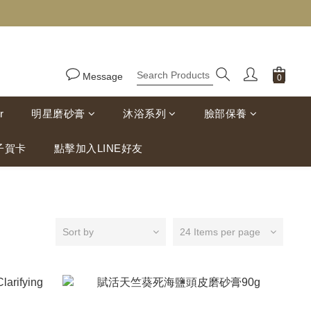
Message
r
明星磨砂膏
沐浴系列
臉部保養
子賀卡
點擊加入LINE好友
Sort by
24 Items per page