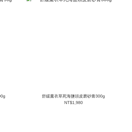
0g
舒緩薰衣草死海鹽頭皮磨砂膏300g
NT$1,980