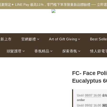
盛夏限定✦ LINE Pay 最高11%，零門檻下單享限量新品體驗禮 ── 立即選
✦新客獨享✦ 首購輸入【welcome】滿$500現折$100 ── 立即選購▸
✦New✦ 熱帶果嶼限量系列，沉浸夏日慢旅時光 ── 立即探索▸
✦新客獨享✦ 首購輸入【welcome】滿$500現折$100 ── 立即選購▸
全新上市
官網獻禮
Art of Gift Giving
Best Selle
頭髮護理
香氛精品
探索香氛
情人節電
FC- Face Poli
Eucalyptus 6
Until
08/07 16:00
全站
order
Until
09/02 16:00
滿額