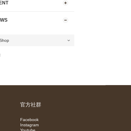
ENT
EWS
t
官方社群
Facebook
Instagram
Youtube