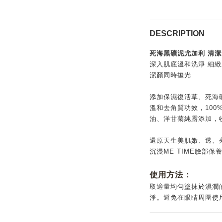
DESCRIPTION
死海黑礦泥尤加利 清潔
深入肌底溫和洗淨 細
潔顏同時拋光
添加保濕復活草、死海
溫和去角質功效，10
油、洋甘菊純露添加，
還原天生美肌嫩、透、
沉浸ME TIME臉部保
使用方法：
取適量均勻塗抹於濕潤的
淨。避免在眼睛周圍使