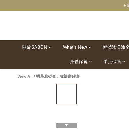
✦
關於SABON
What's New
輕潤沐浴油
身體保養
手足保養
View All
/
明星磨砂膏
/
臉部磨砂膏