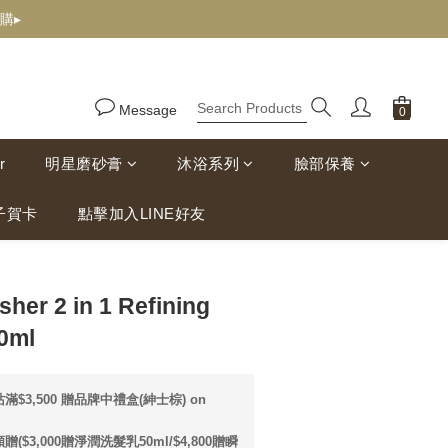
購▸
Message
r
明星磨砂膏
沐浴系列
臉部保養
子賀卡
點擊加入LINE好友
BUY NOW
sher 2 in 1 Refining
0ml
滿$3,500 贈品牌中禮盒(紳士棕) on
贈($3,000贈淨潤洗髮乳50ml/$4,800贈瞬