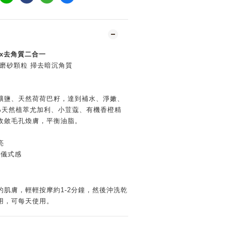
x去角質二合一
緻磨砂顆粒 掃去暗沉角質
礦鹽、天然荷荷巴籽，達到補水、淨嫩、
0%天然植萃尤加利、小荳蔻、有機香橙精
收斂毛孔煥膚，平衡油脂。
亮
養儀式感
肌膚，輕輕按摩約1-2分鐘，然後沖洗乾
用，可每天使用。