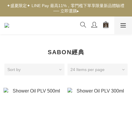
✦盛夏限定✦ LINE Pay 最高11%，零門檻下單享限量新品體驗禮 
✦新客獨享✦ 首購輸入【welcome】滿$500現折$100 ── 立即選
── 立即選購▸
購▸
✦New✦ 熱帶果嶼限量系列，沉浸夏日慢旅時光 ── 立即探索▸
✦新客獨享✦ 首購輸入【welcome】滿$500現折$100 ── 立即選
購▸
SABON經典
Sort by
24 Items per page