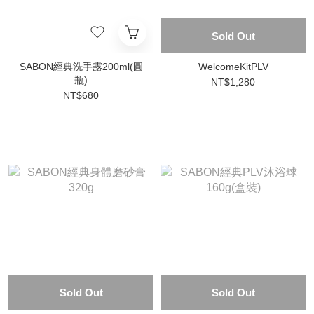
Sold Out
SABON經典洗手露200ml(圓
WelcomeKitPLV
瓶)
NT$1,280
NT$680
Sold Out
Sold Out