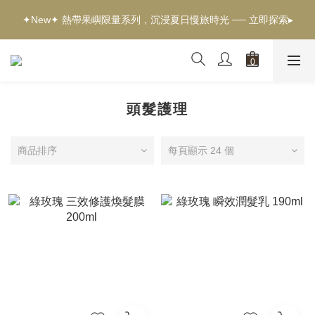
✦新客獨享✦ 首購輸入【welcome】滿$500現折$100 ── 立即選
✦New✦ 熱帶果嶼限量系列，沉浸夏日慢旅時光 ── 立即探索▸
購▸
✦新客獨享✦ 首購輸入【welcome】滿$500現折$100 ── 立即選
購▸
頭髮護理
商品排序
每頁顯示 24 個