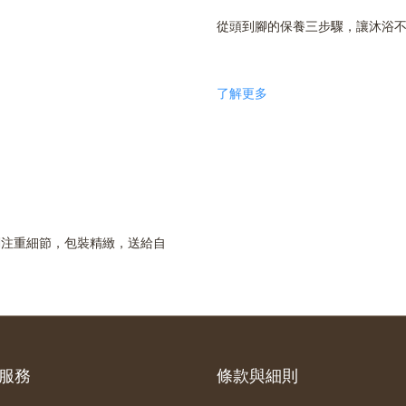
從頭到腳的保養三步驟，讓沐浴
了解更
多
們注重細節，包裝精緻，送給自
服務
條款與細則