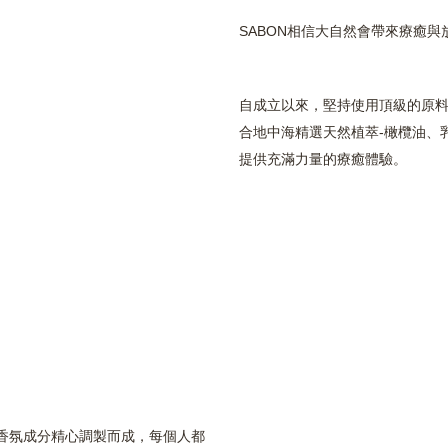
SABON相信大自然會帶來療癒與
自成立以來，堅持使用頂級的原
合地中海精選天然植萃-橄欖油、
提供充滿力量的療癒體驗。
香氛成分精心調製而成，每個人都