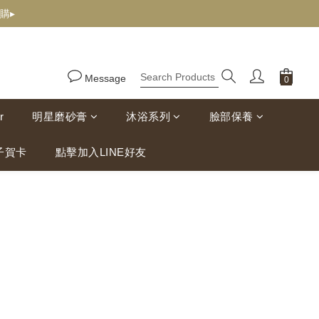
購▸
Message
r
明星磨砂膏
沐浴系列
臉部保養
子賀卡
點擊加入LINE好友