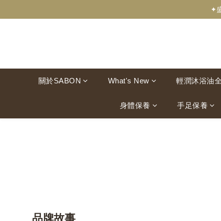
✦
關於SABON
What's New
輕潤沐浴油
身體保養
手足保養
品牌故事