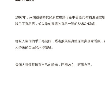
1997年，兩個孩提時代的朋友在旅行途中尋獲70年前澳洲當
設手工香皂店，並以希伯來語的香皂一詞的SABON為名。
從匠人製作的手工皂開始，逐漸擴展至身體保養與居家香氛，
人帶來的全面的沐浴體驗。
每個人都值得擁有自己的時光，回歸內在，呵護自己
。