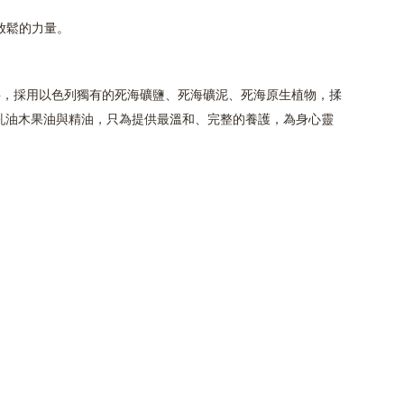
放鬆的力量。
料，採用以色列獨有的死海礦鹽、死海礦泥、死海原生植物，揉
乳油木果油與精油，只為提供最溫和、完整的養護，為身心靈