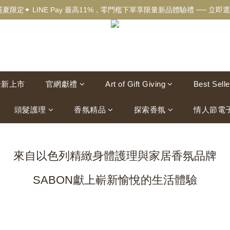
盛夏限定✦ LINE Pay 最高11%，零門檻下單享限量新品體驗禮 ── 立即選
✦新客獨享✦ 首購輸入【welcome】滿$500現折$100 ── 立即選購▸
✦New✦ 熱帶果嶼限量系列，沉浸夏日慢旅時光 ── 立即探索▸
✦新客獨享✦ 首購輸入【welcome】滿$500現折$100 ── 立即選購▸
全新上市
官網獻禮
Art of Gift Giving
Best Selle
頭髮護理
香氛精品
探索香氛
情人節電
來自以色列精緻身體護理與家居香氛品牌
SABON獻上嶄新愉悅的生活體驗