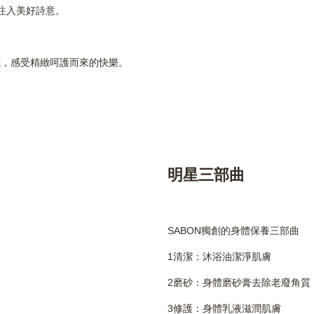
注入美好詩意。
感，感受精緻呵護而來的快樂。
明星三部曲
SABON獨創的身體保養三部曲
1清潔：沐浴油潔淨肌膚
2磨砂：身體磨砂膏去除老廢角質
3修護：身體乳液滋潤肌膚