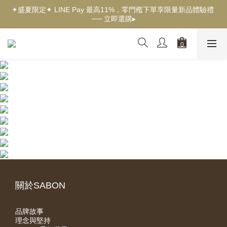
✦盛夏限定✦ LINE Pay 最高11%，零門檻下單享限量新品體驗禮 
✦新客獨享✦ 首購輸入【welcome】滿$500現折$100 ── 立即選
── 立即選購▸
購▸
✦New✦ 熱帶果嶼限量系列，沉浸夏日慢旅時光 ── 立即探索▸
✦新客獨享✦ 首購輸入【welcome】滿$500現折$100 ── 立即選
購▸
關於SABON
品牌故事
理念與堅持