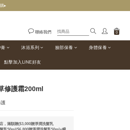
購▸
聯絡我們
砂膏
沐浴系列
臉部保養
身體保養
點擊加入LINE好友
立即購買
修護霜200ml
修護
店，滿額贈($3,000贈淨潤洗髮乳
潤髮乳50ml/$6,800贈淨潤洗髮乳50ml+瞬