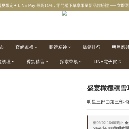
盛夏限定✦ LINE Pay 最高11%，零門檻下單享限量新品體驗禮 ── 立即選
✦新客獨享✦ 首購輸入【welcome】滿$500現折$100 ── 立即選購▸
✦New✦ 熱帶果嶼限量系列，沉浸夏日慢旅時光 ── 立即探索▸
✦新客獨享✦ 首購輸入【welcome】滿$500現折$100 ── 立即選購▸
市
官網獻禮
贈禮精神
暢銷排行
明星磨
髮護理
香氛精品
探索香氛
LINE電子賀卡
盛宴橄欖積雪草
明星三部曲第三部-
至
09/02 16:00
截止
全
50ml/$4,800贈瞬效