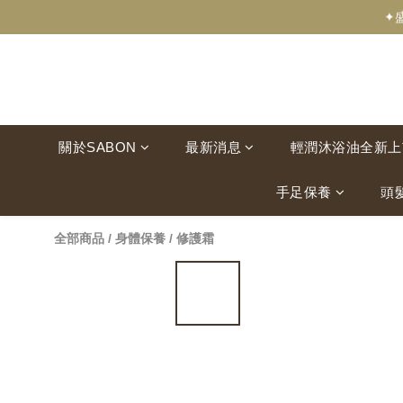
✦
關於SABON
最新消息
輕潤沐浴油全新上
手足保養
頭
全部商品
/
身體保養
/
修護霜