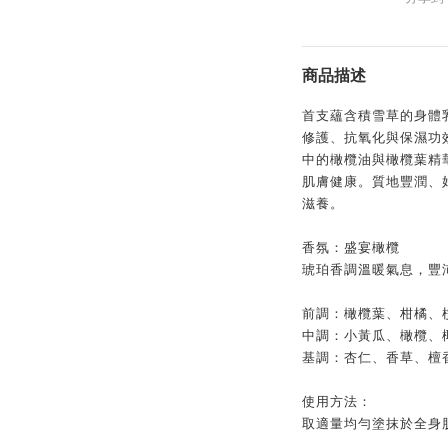
商品描述
首支蘊含積雪草的身體
修護、抗氧化與保濕功
中的橄欖油與橄欖葉精
肌膚健康。質地豐潤、
滋養。
香氛：盛宴橄欖
琥珀香調溫暖氣息，豐
前調：橄欖葉、柑橘、
中調：小黃瓜、橄欖、
基調：杏仁、香草、檀
使用方法：
取適量均勻塗抹於全身