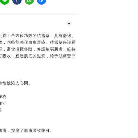
乳霜！全方位功效的積雪草，具有舒緩、
效，同時能強化肌膚屏障。積雪草修護霜
華，富含橄欖多酚，修護敏弱肌膚，維持
好吸收，直達肌底的滋潤，給予肌膚豐沛
沛愉悅沁入心間。
桉樹
椰汁
香
肌膚，按摩至肌膚吸收即可。