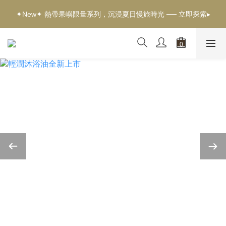
✦新客獨享✦ 首購輸入【welcome】滿$500現折$100 ── 立即選
✦New✦ 熱帶果嶼限量系列，沉浸夏日慢旅時光 ── 立即探索▸
購▸
✦新客獨享✦ 首購輸入【welcome】滿$500現折$100 ── 立即選
購▸