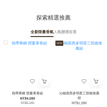
探索精選推薦
全新限量香氣
人氣贈禮首選
NEW
熱帶果嶼 戀夏果香組
沁柚莫西多明星三部曲推薦
組
NT$4,080
NT$5,240
NT$1,280