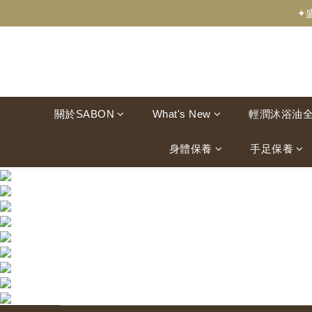
✦
關於SABON
What's New
輕潤沐浴油
身體保養
手足保養