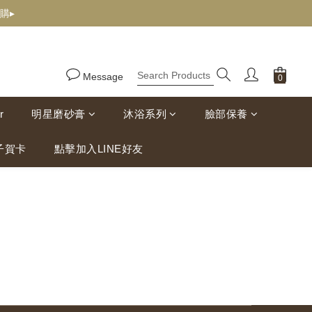
購▸
Message
r
明星磨砂膏
沐浴系列
臉部保養
子賀卡
點擊加入LINE好友