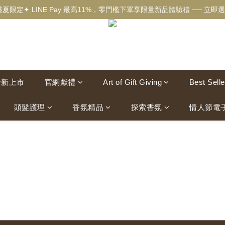
盛夏限定✦ LINE Pay 最高11%，零門檻下單享限量新品體驗禮 ── 立即選
✦新客獨享✦ 首購輸入【welcome】滿$500現折$100 ── 立即選購▸
✦New✦ 熱帶果嶼限量系列，沉浸夏日慢旅時光 ── 立即探索▸
✦新客獨享✦ 首購輸入【welcome】滿$500現折$100 ── 立即選購▸
全新上市
官網獻禮
Art of Gift Giving
Best Selle
頭髮護理
香氛精品
探索香氛
情人節電