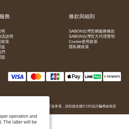
服務
條款與細則
說明
SABON台灣官網服務條款
物流說明
SABON台灣官方代理聲明
貨政策
Cookie使用政策
權益
隱私權政策
我們
問題
近期詐騙猖獗，若接獲可疑來電，請拒接並撥打165反詐騙專線查證
roper operation and
 The latter will be