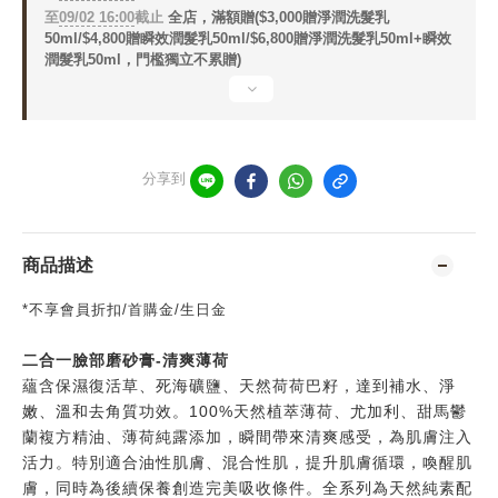
至
09/02 16:00
截止
全店，滿額贈($3,000贈淨潤洗髮乳
50ml/$4,800贈瞬效潤髮乳50ml/$6,800贈淨潤洗髮乳50ml+瞬效
潤髮乳50ml，門檻獨立不累贈)
分享到
商品描述
*不享會員折扣/首購金/生日金
二合一臉部磨砂膏-清爽薄荷
蘊含保濕復活草、死海礦鹽、天然荷荷巴籽，達到補水、淨
嫩、溫和去角質功效。100%天然植萃薄荷、尤加利、甜馬鬱
蘭複方精油、薄荷純露添加，瞬間帶來清爽感受，為肌膚注入
活力。特別適合油性肌膚、混合性肌，提升肌膚循環，喚醒肌
膚，同時為後續保養創造完美吸收條件。全系列為天然純素配