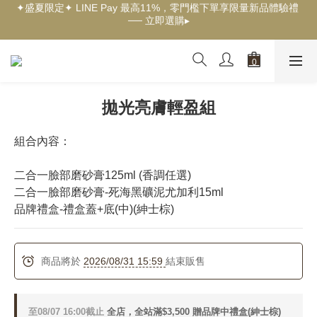
✦盛夏限定✦ LINE Pay 最高11%，零門檻下單享限量新品體驗禮 
── 立即選購▸
✦新客獨享✦ 首購輸入【welcome】滿$500現折$100 ── 立即選
購▸
✦New✦ 熱帶果嶼限量系列，沉浸夏日慢旅時光 ── 立即探索▸
✦新客獨享✦ 首購輸入【welcome】滿$500現折$100 ── 立即選
購▸
拋光亮膚輕盈組
組合內容：
二合一臉部磨砂膏125ml (香調任選)
二合一臉部磨砂膏-死海黑礦泥尤加利15ml
品牌禮盒-禮盒蓋+底(中)(紳士棕)
商品將於
2026/08/31 15:59
結束販售
至
08/07 16:00
截止
全店，全站滿$3,500 贈品牌中禮盒(紳士棕)