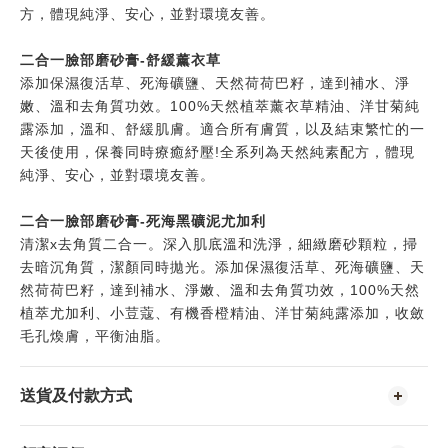
方，體現純淨、安心，並對環境友善。
二合一臉部磨砂膏-舒緩薰衣草
添加保濕復活草、死海礦鹽、天然荷荷巴籽，達到補水、淨
嫩、溫和去角質功效。100%天然植萃薰衣草精油、洋甘菊純
露添加，溫和、舒緩肌膚。適合所有膚質，以及結束繁忙的一
天後使用，保養同時療癒紓壓!全系列為天然純素配方，體現
純淨、安心，並對環境友善。
二合一臉部磨砂膏-死海黑礦泥尤加利
清潔x去角質二合一。深入肌底溫和洗淨，細緻磨砂顆粒，掃
去暗沉角質，潔顏同時拋光。添加保濕復活草、死海礦鹽、天
然荷荷巴籽，達到補水、淨嫩、溫和去角質功效，100%天然
植萃尤加利、小荳蔻、有機香橙精油、洋甘菊純露添加，收斂
毛孔煥膚，平衡油脂。
送貨及付款方式