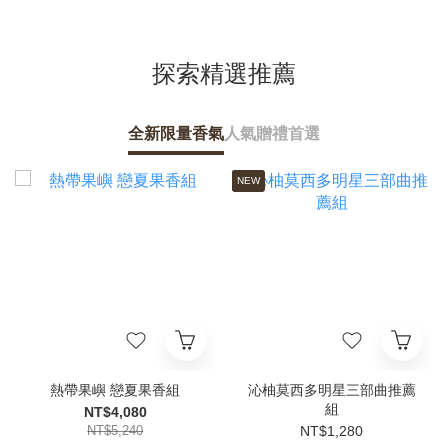
探索精選推薦
全新限量香氣
人氣贈禮首選
NEW
熱帶果嶼 戀夏果香組
沁柚莫西多明星三部曲推薦
組
NT$4,080
NT$5,240
NT$1,280