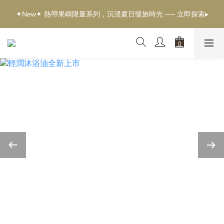
✦新客獨享✦ 首購輸入【welcome】滿$500現折$100 ── 立即選
✦New✦ 熱帶果嶼限量系列，沉浸夏日慢旅時光 ── 立即探索▸
購▸
✦新客獨享✦ 首購輸入【welcome】滿$500現折$100 ── 立即選
購▸