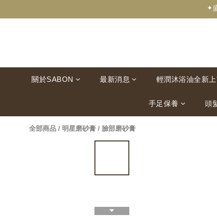
✦
關於SABON
最新消息
輕潤沐浴油全新上
手足保養
頭
全部商品
/
明星磨砂膏
/
臉部磨砂膏