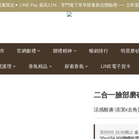
盛夏限定✦ LINE Pay 最高11%，零門檻下單享限量新品體驗禮 ── 立即選
✦新客獨享✦ 首購輸入【welcome】滿$500現折$100 ── 立即選購▸
✦New✦ 熱帶果嶼限量系列，沉浸夏日慢旅時光 ── 立即探索▸
✦新客獨享✦ 首購輸入【welcome】滿$500現折$100 ── 立即選購▸
市
官網獻禮
贈禮精神
暢銷排行
明星磨
髮護理
香氛精品
探索香氛
LINE電子賀卡
二合一臉部磨砂
涼感醒膚-清潔x去角
至
09/02 16:00
截止
全
50ml/$4,800贈瞬效