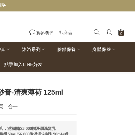
購▸
聯絡我們
砂膏
沐浴系列
臉部保養
身體保養
點擊加入LINE好友
立即購買
膏-清爽薄荷 125ml
質二合一
店，滿額贈($3,000贈淨潤洗髮乳
潤髮乳50ml/$6,800贈淨潤洗髮乳50ml+瞬