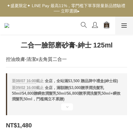
✦盛夏限定✦ LINE Pay 最高11%，零門檻下單享限量新品體驗禮 
✦新客獨享✦ 首購輸入【welcome】滿$500現折$100 ── 立即選
── 立即選購▸
購▸
✦New✦ 熱帶果嶼限量系列，沉浸夏日慢旅時光 ── 立即探索▸
✦新客獨享✦ 首購輸入【welcome】滿$500現折$100 ── 立即選
購▸
二合一臉部磨砂膏-紳士 125ml
控油煥膚-清潔x去角質二合一
至
08/07 16:00
截止
全店，全站滿$3,500 贈品牌中禮盒(紳士棕)
至
09/02 16:00
截止
全店，滿額贈($3,000贈淨潤洗髮乳
50ml/$4,800贈瞬效潤髮乳50ml/$6,800贈淨潤洗髮乳50ml+瞬效
潤髮乳50ml，門檻獨立不累贈)
NT$1,480