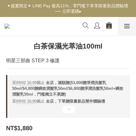
✦盛夏限定✦ LINE Pay 最高11%，零門檻下單享限量新品體驗禮 
✦新客獨享✦ 首購輸入【welcome】滿$500現折$100 ── 立即選
── 立即選購▸
購▸
✦New✦ 熱帶果嶼限量系列，沉浸夏日慢旅時光 ── 立即探索▸
✦新客獨享✦ 首購輸入【welcome】滿$500現折$100 ── 立即選
購▸
白茶保濕光萃油100ml
明星三部曲 STEP 3 修護
至
09/02 16:00
截止
全店，滿額贈($3,000贈淨潤洗髮乳
50ml/$4,800贈瞬效潤髮乳50ml/$6,800贈淨潤洗髮乳50ml+瞬效
潤髮乳50ml，門檻獨立不累贈)
至
09/02 16:00
截止
全店，下單贈限量新品雙件體驗禮
NT$1,880