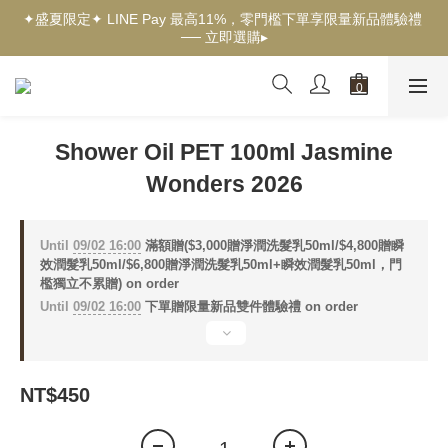
✦盛夏限定✦ LINE Pay 最高11%，零門檻下單享限量新品體驗禮 
✦新客獨享✦ 首購輸入【welcome】滿$500現折$100 ── 立即選
── 立即選購▸
購▸
✦New✦ 熱帶果嶼限量系列，沉浸夏日慢旅時光 ── 立即探索▸
✦新客獨享✦ 首購輸入【welcome】滿$500現折$100 ── 立即選
Shower Oil PET 100ml Jasmine
購▸
Wonders 2026
Until
09/02 16:00
滿額贈($3,000贈淨潤洗髮乳50ml/$4,800贈瞬
效潤髮乳50ml/$6,800贈淨潤洗髮乳50ml+瞬效潤髮乳50ml，門
檻獨立不累贈) on order
Until
09/02 16:00
下單贈限量新品雙件體驗禮 on order
NT$450