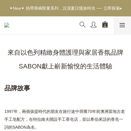
✦新客獨享✦ 首購輸入【welcome】滿$500現折$100 ── 立即選
✦New✦ 熱帶果嶼限量系列，沉浸夏日慢旅時光 ── 立即探索▸
購▸
✦新客獨享✦ 首購輸入【welcome】滿$500現折$100 ── 立即選
購▸
來自以色列精緻身體護理與家居香氛品牌
SABON獻上嶄新愉悅的生活體驗
品牌故事
1997年，兩個孩提時代的朋友在旅行途中尋獲70年前澳洲當地古老
手工皂配方，在特拉維夫開設手工香皂店，並以希伯來語的香皂一
詞的SABON為名。