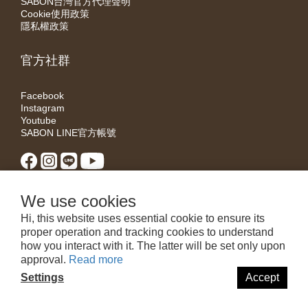
SABON台灣官方代理聲明
Cookie使用政策
隱私權政策
官方社群
Facebook
Instagram
Youtube
SABON LINE官方帳號
We use cookies
Hi, this website uses essential cookie to ensure its
proper operation and tracking cookies to understand
how you interact with it. The latter will be set only upon
approval.
Read more
Settings
Accept
近期詐騙猖獗，若接獲可疑來電，請拒接並撥打165反詐騙專線查證