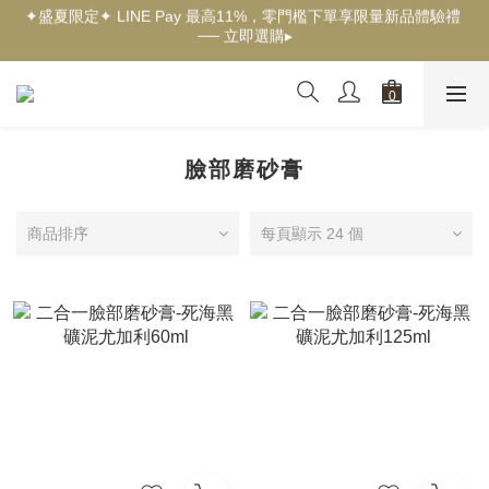
✦盛夏限定✦ LINE Pay 最高11%，零門檻下單享限量新品體驗禮 
✦新客獨享✦ 首購輸入【welcome】滿$500現折$100 ── 立即選
── 立即選購▸
購▸
✦New✦ 熱帶果嶼限量系列，沉浸夏日慢旅時光 ── 立即探索▸
✦新客獨享✦ 首購輸入【welcome】滿$500現折$100 ── 立即選
購▸
臉部磨砂膏
商品排序
每頁顯示 24 個